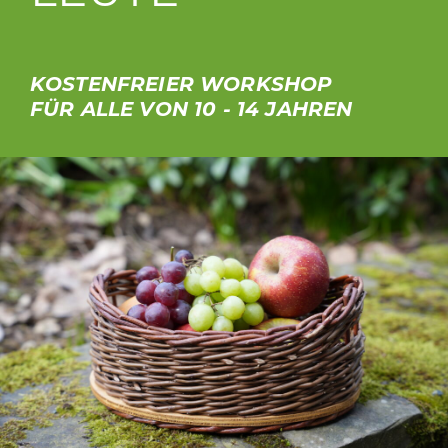
QULTURWERKSTATT E. V.
KOSTENFREIER WORKSHOP
FÜR ALLE VON 10 - 14 JAHREN
INFO
KONTAKT
WHATSAPP INFO-GRUPPE
SUCHEN
INSTAGRAM
FACEBOOK