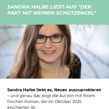
SANDRA HALBE LIEST AUS "DER
PAKT MIT MEINEM SCHUTZENGEL"
QULTURWERKSTATT E. V.
INFO
KONTAKT
WHATSAPP INFO-GRUPPE
SUCHEN
INSTAGRAM
FACEBOOK
Sandra Halbe liebt es, Neues auszuprobieren
– und genau das zeigt die Autorin mit ihrem
frischen Roman, der im Oktober 2025
erschienen ist.