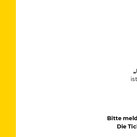
„
is
Bitte mel
Die Ti