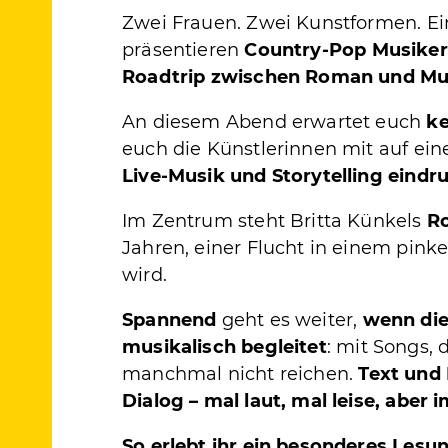
Zwei Frauen. Zwei Kunstformen. E
präsentieren
Country-Pop
Musiker
Roadtrip zwischen Roman und Mu
An diesem Abend erwartet euch
ke
euch die Künstlerinnen mit auf ei
Live-Musik und Storytelling eindr
Im Zentrum steht Britta Künkels
Ro
Jahren, einer Flucht in einem pin
wird.
Spannend
geht es weiter,
wenn die
musikalisch begleitet
: mit Songs,
manchmal nicht reichen.
Text und 
Dialog – mal laut, mal leise, abe
So erlebt ihr ein besonderes Lesu