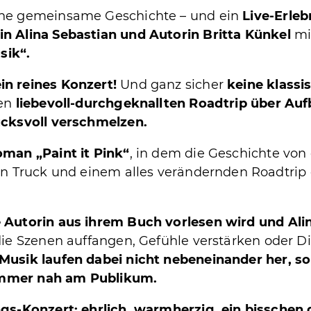
ine gemeinsame Geschichte – und ein
Live-Erleb
in Alina Sebastian und Autorin Britta Künkel
mi
sik“.
in reines Konzert!
Und ganz sicher
keine klassi
nen
liebevoll-durchgeknallten Roadtrip über 
ucksvoll verschmelzen.
man „Paint it Pink“
, in dem die Geschichte von
ken Truck und einem alles verändernden Roadtrip
 Autorin aus ihrem Buch vorlesen wird und Ali
 die Szenen auffangen, Gefühle verstärken oder D
Musik laufen dabei nicht nebeneinander her, so
r immer nah am Publikum.
ngs-Konzert: ehrlich, warmherzig, ein bisschen