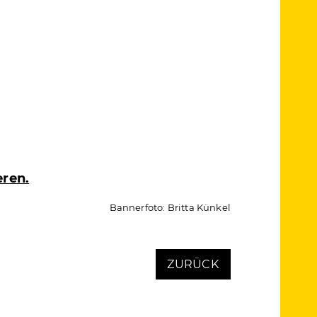
eren.
Bannerfoto: Britta Künkel
ZURÜCK