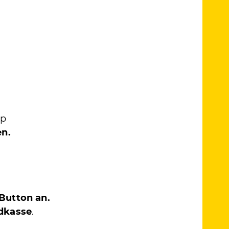
ip
en.
Button an.
ndkasse
.