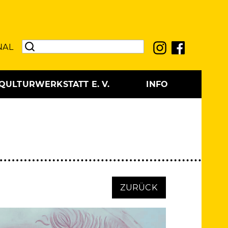
NAL
QULTURWERKSTATT E. V.
INFO
ZURÜCK