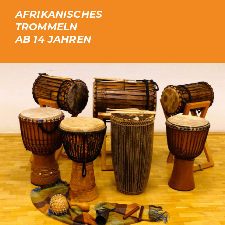
AFRIKANISCHES
TROMMELN
QULTURWERKSTATT E. V.
AB 14 JAHREN
INFO
KONTAKT
WHATSAPP INFO-GRUPPE
SUCHEN
INSTAGRAM
FACEBOOK