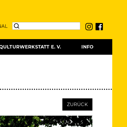
NAL
QULTURWERKSTATT E. V.
INFO
ZURÜCK