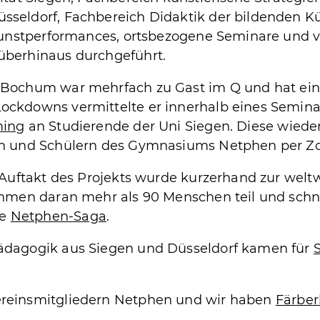
seldorf, Fachbereich Didaktik der bildenden Kü
Kunstperformances, ortsbezogene Seminare und vie
überhinaus durchgeführt.
Bochum war mehrfach zu Gast im Q und hat ei
ckdowns vermittelte er innerhalb eines Seminar
ming
an Studierende der Uni Siegen. Diese wiede
en und Schülern des Gymnasiums Netphen per Z
 Auftakt des Projekts wurde kurzerhand zur welt
hmen daran mehr als 90 Menschen teil und schnit
ie
Netphen-Saga
.
ädagogik aus Siegen und Düsseldorf kamen für
reinsmitgliedern Netphen und wir haben
Färber