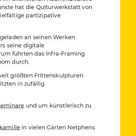
nste hat die Qulturwerkstatt von
lfältige partizipative
ngeladen an seinen Werken
s seine digitale
rum führten das Infra-Framing
oom durch.
weit größten Frittenskulpturen
zten in zufällig
Seminare
und um künstlerisch zu
kamille
in vielen Gärten Netphens