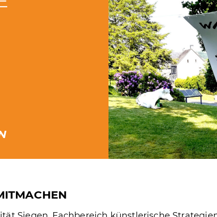
E
N
MITMACHEN
ität Siegen, Fachbereich künstlerische Strategie