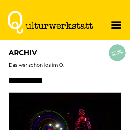
AKTUELLES
ARCHIV
VERANSTALTUNGEN
Das war schon los im Q.
QALENDER
PROJEKTE
ARCHIV
WERKSTATT-QAFÉ
DAS Q