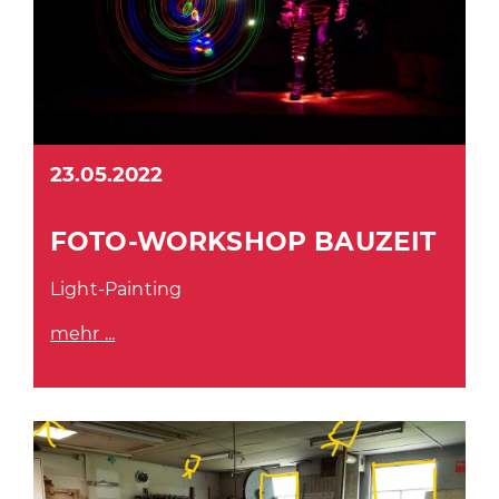
QULTURWERKSTATT E. V.
INFO
KONTAKT
23.05.2022
WHATSAPP INFO-GRUPPE
FOTO-WORKSHOP BAUZEIT
SUCHEN
Light-Painting
INSTAGRAM
FACEBOOK
mehr ...